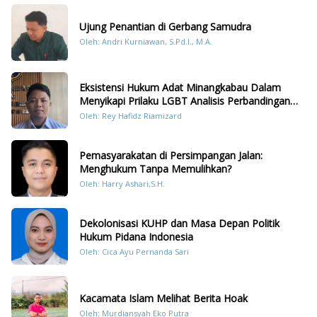
Ujung Penantian di Gerbang Samudra
Oleh: Andri Kurniawan, S.Pd.I., M.A.
Eksistensi Hukum Adat Minangkabau Dalam
Menyikapi Prilaku LGBT Analisis Perbandingan
Dengan Hukum Pidana
Oleh: Rey Hafidz Riamizard
Pemasyarakatan di Persimpangan Jalan:
Menghukum Tanpa Memulihkan?
Oleh: Harry Ashari,S.H.
Dekolonisasi KUHP dan Masa Depan Politik
Hukum Pidana Indonesia
Oleh: Cica Ayu Pernanda Sari
Kacamata Islam Melihat Berita Hoak
Oleh: Murdiansyah Eko Putra