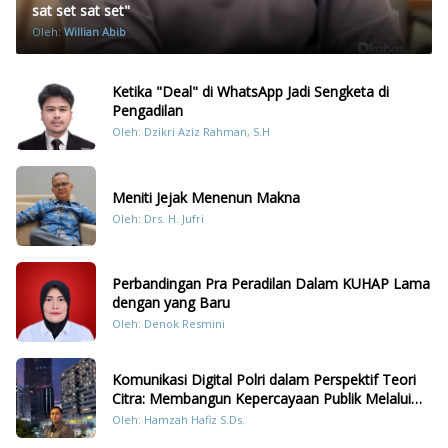
sat set sat set"
Oleh:
Willian Abib
Ketika "Deal" di WhatsApp Jadi Sengketa di
Pengadilan
Oleh: Dzikri Aziz Rahman, S.H
Meniti Jejak Menenun Makna
Oleh: Drs. H. Jufri
Perbandingan Pra Peradilan Dalam KUHAP Lama
dengan yang Baru
Oleh: Denok Resmini
Komunikasi Digital Polri dalam Perspektif Teori
Citra: Membangun Kepercayaan Publik Melalui
Konten Humanis Kesiapsiagaan Bencana di
Oleh: Hamzah Hafiz S.Ds.
Sumatera