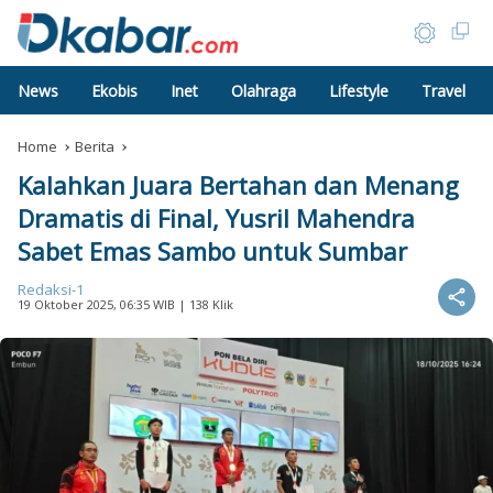
News
Ekobis
Inet
Olahraga
Lifestyle
Travel
Home
Berita
Kalahkan Juara Bertahan dan Menang
Dramatis di Final, Yusril Mahendra
Sabet Emas Sambo untuk Sumbar
Redaksi-1
19 Oktober 2025, 06:35 WIB
| 138 Klik