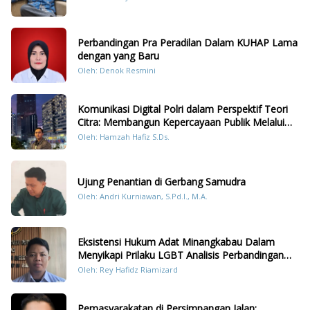
Perbandingan Pra Peradilan Dalam KUHAP Lama
dengan yang Baru
Oleh: Denok Resmini
Komunikasi Digital Polri dalam Perspektif Teori
Citra: Membangun Kepercayaan Publik Melalui
Konten Humanis Kesiapsiagaan Bencana di
Oleh: Hamzah Hafiz S.Ds.
Sumatera
Ujung Penantian di Gerbang Samudra
Oleh: Andri Kurniawan, S.Pd.I., M.A.
Eksistensi Hukum Adat Minangkabau Dalam
Menyikapi Prilaku LGBT Analisis Perbandingan
Dengan Hukum Pidana
Oleh: Rey Hafidz Riamizard
Pemasyarakatan di Persimpangan Jalan: