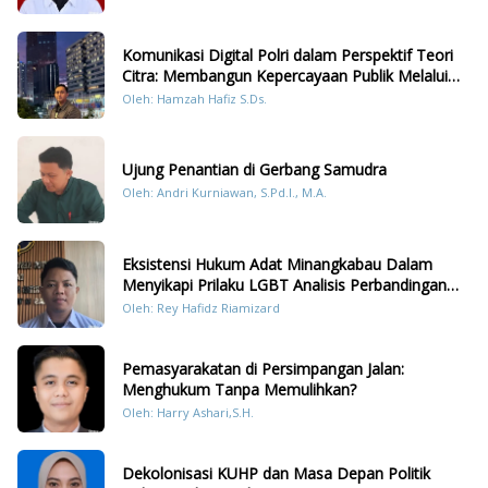
Komunikasi Digital Polri dalam Perspektif Teori
Citra: Membangun Kepercayaan Publik Melalui
Konten Humanis Kesiapsiagaan Bencana di
Oleh: Hamzah Hafiz S.Ds.
Sumatera
Ujung Penantian di Gerbang Samudra
Oleh: Andri Kurniawan, S.Pd.I., M.A.
Eksistensi Hukum Adat Minangkabau Dalam
Menyikapi Prilaku LGBT Analisis Perbandingan
Dengan Hukum Pidana
Oleh: Rey Hafidz Riamizard
Pemasyarakatan di Persimpangan Jalan:
Menghukum Tanpa Memulihkan?
Oleh: Harry Ashari,S.H.
Dekolonisasi KUHP dan Masa Depan Politik