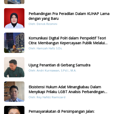
Perbandingan Pra Peradilan Dalam KUHAP Lama
dengan yang Baru
Oleh: Denok Resmini
Komunikasi Digital Polri dalam Perspektif Teori
Citra: Membangun Kepercayaan Publik Melalui
Konten Humanis Kesiapsiagaan Bencana di
Oleh: Hamzah Hafiz S.Ds.
Sumatera
Ujung Penantian di Gerbang Samudra
Oleh: Andri Kurniawan, S.Pd.I., M.A.
Eksistensi Hukum Adat Minangkabau Dalam
Menyikapi Prilaku LGBT Analisis Perbandingan
Dengan Hukum Pidana
Oleh: Rey Hafidz Riamizard
Pemasyarakatan di Persimpangan Jalan: