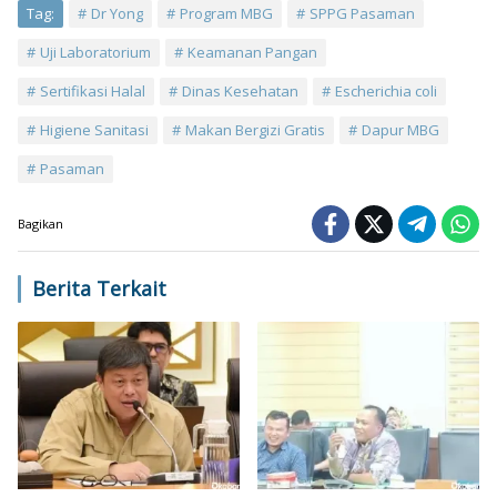
Tag:
Dr Yong
Program MBG
SPPG Pasaman
Uji Laboratorium
Keamanan Pangan
Sertifikasi Halal
Dinas Kesehatan
Escherichia coli
Higiene Sanitasi
Makan Bergizi Gratis
Dapur MBG
Pasaman
Bagikan
Berita Terkait