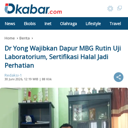
News
Ekobis
Inet
Olahraga
Lifestyle
Travel
Home
Berita
Dr Yong Wajibkan Dapur MBG Rutin Uji
Laboratorium, Sertifikasi Halal Jadi
Perhatian
Redaksi-1
30 Juni 2026, 12:19 WIB
| 88 Klik