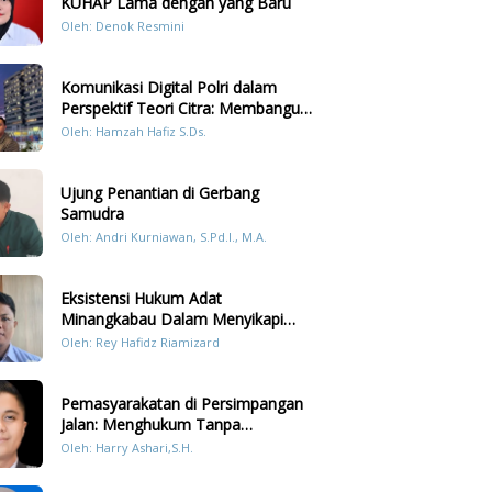
KUHAP Lama dengan yang Baru
Oleh: Denok Resmini
Komunikasi Digital Polri dalam
Perspektif Teori Citra: Membangun
Kepercayaan Publik Melalui Konten
Oleh: Hamzah Hafiz S.Ds.
Humanis Kesiapsiagaan Bencana di
Sumatera
Ujung Penantian di Gerbang
Samudra
Oleh: Andri Kurniawan, S.Pd.I., M.A.
Eksistensi Hukum Adat
Minangkabau Dalam Menyikapi
Prilaku LGBT Analisis Perbandingan
Oleh: Rey Hafidz Riamizard
Dengan Hukum Pidana
Pemasyarakatan di Persimpangan
Jalan: Menghukum Tanpa
Memulihkan?
Oleh: Harry Ashari,S.H.