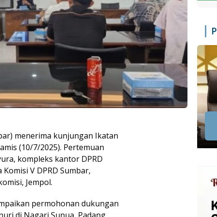
P
ar) menerima kunjungan Ikatan
amis (10/7/2025). Pertemuan
Syura, kompleks kantor DPRD
a Komisi V DPRD Sumbar,
omisi, Jempol.
yampaikan permohonan dukungan
uri di Nagari Sunua, Padang