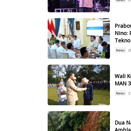
Prabow
Nino: 
Tekno
News
2
Wali 
MAN 3,
News
2
Dua Na
Ambla