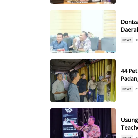
Doniz
Daerah
News
3
44 Pet
Padan
News
2
Usung 
Teach
News
2