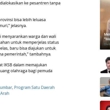
dialokasikan ke pesantren tanpa
ovinsi bisa lebih leluasa
ri,” jelasnya.
Men
di menyarankan warga dan wali
"Mat
 lahan untuk memperjelas status
Ole
jelas, baru bisa diajukan untuk
a pemerintah,” tambahnya.
at IKSB dalam memajukan
ruang olahraga bagi pemuda
Sumbar, Program Satu Daerah
 Arah