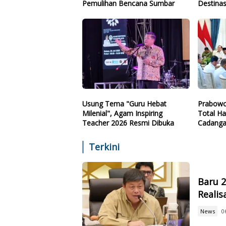
Pemulihan Bencana Sumbar
Destinas
Arah
Usung Tema "Guru Hebat
Prabowo
Milenial", Agam Inspiring
Total Ha
Teacher 2026 Resmi Dibuka
Cadanga
Teknolo
Terkini
Baru 
Reali
News
0