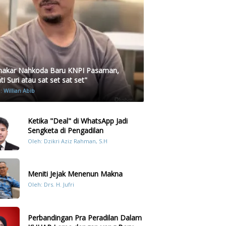
akar Nahkoda Baru KNPI Pasaman,
i Suri atau sat set sat set"
h:
Willian Abib
Ketika "Deal" di WhatsApp Jadi
Sengketa di Pengadilan
Oleh: Dzikri Aziz Rahman, S.H
Meniti Jejak Menenun Makna
Oleh: Drs. H. Jufri
Perbandingan Pra Peradilan Dalam