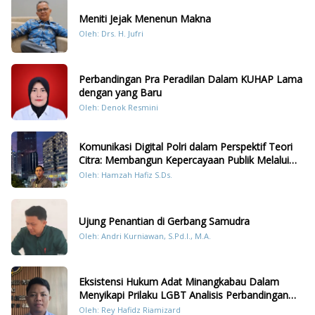
Meniti Jejak Menenun Makna
Oleh: Drs. H. Jufri
Perbandingan Pra Peradilan Dalam KUHAP Lama
dengan yang Baru
Oleh: Denok Resmini
Komunikasi Digital Polri dalam Perspektif Teori
Citra: Membangun Kepercayaan Publik Melalui
Konten Humanis Kesiapsiagaan Bencana di
Oleh: Hamzah Hafiz S.Ds.
Sumatera
Ujung Penantian di Gerbang Samudra
Oleh: Andri Kurniawan, S.Pd.I., M.A.
Eksistensi Hukum Adat Minangkabau Dalam
Menyikapi Prilaku LGBT Analisis Perbandingan
Dengan Hukum Pidana
Oleh: Rey Hafidz Riamizard