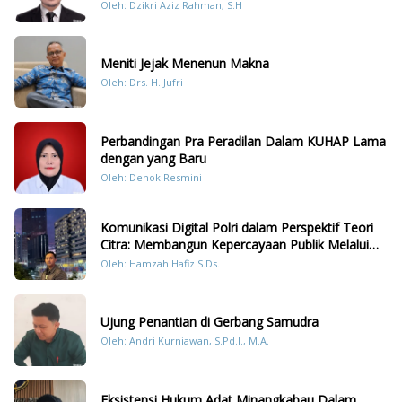
Oleh: Dzikri Aziz Rahman, S.H
Meniti Jejak Menenun Makna
Oleh: Drs. H. Jufri
Perbandingan Pra Peradilan Dalam KUHAP Lama
dengan yang Baru
Oleh: Denok Resmini
Komunikasi Digital Polri dalam Perspektif Teori
Citra: Membangun Kepercayaan Publik Melalui
Konten Humanis Kesiapsiagaan Bencana di
Oleh: Hamzah Hafiz S.Ds.
Sumatera
Ujung Penantian di Gerbang Samudra
Oleh: Andri Kurniawan, S.Pd.I., M.A.
Eksistensi Hukum Adat Minangkabau Dalam