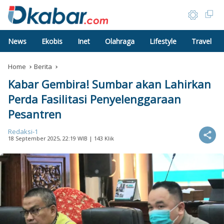
News
Ekobis
Inet
Olahraga
Lifestyle
Travel
Home
Berita
Kabar Gembira! Sumbar akan Lahirkan
Perda Fasilitasi Penyelenggaraan
Pesantren
Redaksi-1
18 September 2025, 22:19 WIB
| 143 Klik