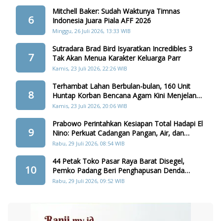
Mitchell Baker: Sudah Waktunya Timnas
6
Indonesia Juara Piala AFF 2026
Minggu, 26 Juli 2026, 13:33 WIB
Sutradara Brad Bird Isyaratkan Incredibles 3
7
Tak Akan Menua Karakter Keluarga Parr
Kamis, 23 Juli 2026, 22:26 WIB
Terhambat Lahan Berbulan-bulan, 160 Unit
8
Huntap Korban Bencana Agam Kini Menjelang
Realisasi
Kamis, 23 Juli 2026, 20:06 WIB
Prabowo Perintahkan Kesiapan Total Hadapi El
9
Nino: Perkuat Cadangan Pangan, Air, dan
Teknologi
Rabu, 29 Juli 2026, 08:54 WIB
44 Petak Toko Pasar Raya Barat Disegel,
10
Pemko Padang Beri Penghapusan Denda
Retribusi
Rabu, 29 Juli 2026, 09:52 WIB