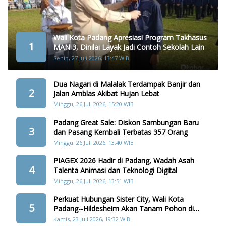
Wali Kota Padang Apresiasi Program Takhasus
1
MAN 3, Dinilai Layak Jadi Contoh Sekolah Lain
Senin, 27 Juli 2026, 13:47 WIB
Dua Nagari di Malalak Terdampak Banjir dan
2
Jalan Amblas Akibat Hujan Lebat
Minggu, 26 Juli 2026, 15:20 WIB
Padang Great Sale: Diskon Sambungan Baru
3
dan Pasang Kembali Terbatas 357 Orang
Minggu, 26 Juli 2026, 13:40 WIB
PIAGEX 2026 Hadir di Padang, Wadah Asah
4
Talenta Animasi dan Teknologi Digital
Minggu, 26 Juli 2026, 13:51 WIB
Perkuat Hubungan Sister City, Wali Kota
5
Padang--Hildesheim Akan Tanam Pohon di
Batang Arau
Kamis, 23 Juli 2026, 19:32 WIB