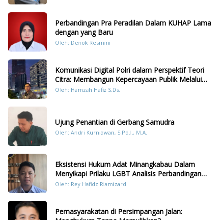
Perbandingan Pra Peradilan Dalam KUHAP Lama
dengan yang Baru
Oleh: Denok Resmini
Komunikasi Digital Polri dalam Perspektif Teori
Citra: Membangun Kepercayaan Publik Melalui
Konten Humanis Kesiapsiagaan Bencana di
Oleh: Hamzah Hafiz S.Ds.
Sumatera
Ujung Penantian di Gerbang Samudra
Oleh: Andri Kurniawan, S.Pd.I., M.A.
Eksistensi Hukum Adat Minangkabau Dalam
Menyikapi Prilaku LGBT Analisis Perbandingan
Dengan Hukum Pidana
Oleh: Rey Hafidz Riamizard
Pemasyarakatan di Persimpangan Jalan: