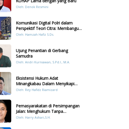
KUHAP Lama dengan yang Baru
Oleh: Denok Resmini
Komunikasi Digital Polri dalam
Perspektif Teori Citra: Membangun
Kepercayaan Publik Melalui Konten
Oleh: Hamzah Hafiz S.Ds.
Humanis Kesiapsiagaan Bencana di
Sumatera
Ujung Penantian di Gerbang
Samudra
Oleh: Andri Kurniawan, S.Pd.I., M.A.
Eksistensi Hukum Adat
Minangkabau Dalam Menyikapi
Prilaku LGBT Analisis Perbandingan
Oleh: Rey Hafidz Riamizard
Dengan Hukum Pidana
Pemasyarakatan di Persimpangan
Jalan: Menghukum Tanpa
Memulihkan?
Oleh: Harry Ashari,S.H.