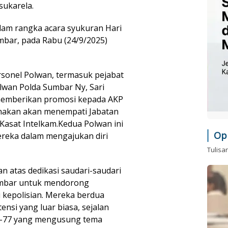
sukarela.
alam rangka acara syukuran Hari
mbar, pada Rabu (24/9/2025)
rsonel Polwan, termasuk pejabat
lwan Polda Sumbar Ny, Sari
memberikan promosi kepada AKP
anakan akan menempati Jabatan
Kasat Intelkam.Kedua Polwan ini
Op
 mereka dalam mengajukan diri
Tulisa
n atas dedikasi saudari-saudari
umbar untuk mendorong
 kepolisian. Mereka berdua
si yang luar biasa, sejalan
e-77 yang mengusung tema