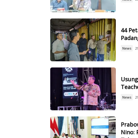
44 Pet
Padan
News
2
Usung 
Teach
News
2
Prabow
Nino: 