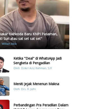
akar Nahkoda Baru KNPI Pasaman,
i Suri atau sat set sat set"
h:
Willian Abib
Ketika "Deal" di WhatsApp Jadi
Sengketa di Pengadilan
Oleh: Dzikri Aziz Rahman, S.H
Meniti Jejak Menenun Makna
Oleh: Drs. H. Jufri
Perbandingan Pra Peradilan Dalam