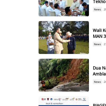
Tekno
News
2
Wali 
MAN 3,
News
2
Dua Na
Ambla
News
2
PIAGEX