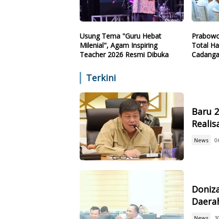
Usung Tema "Guru Hebat
Prabowo
Milenial", Agam Inspiring
Total Ha
Teacher 2026 Resmi Dibuka
Cadanga
Teknolo
Terkini
Baru 
Reali
News
0
Doniz
Daerah
News
3