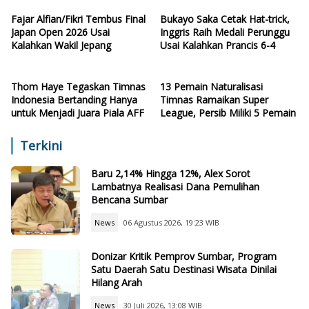
Fajar Alfian/Fikri Tembus Final
Bukayo Saka Cetak Hat-trick,
Japan Open 2026 Usai
Inggris Raih Medali Perunggu
Kalahkan Wakil Jepang
Usai Kalahkan Prancis 6-4
Thom Haye Tegaskan Timnas
13 Pemain Naturalisasi
Indonesia Bertanding Hanya
Timnas Ramaikan Super
untuk Menjadi Juara Piala AFF
League, Persib Miliki 5 Pemain
Terkini
Baru 2,14% Hingga 12%, Alex Sorot
Lambatnya Realisasi Dana Pemulihan
Bencana Sumbar
News
06 Agustus 2026, 19:23 WIB
Donizar Kritik Pemprov Sumbar, Program
Satu Daerah Satu Destinasi Wisata Dinilai
Hilang Arah
News
30 Juli 2026, 13:08 WIB