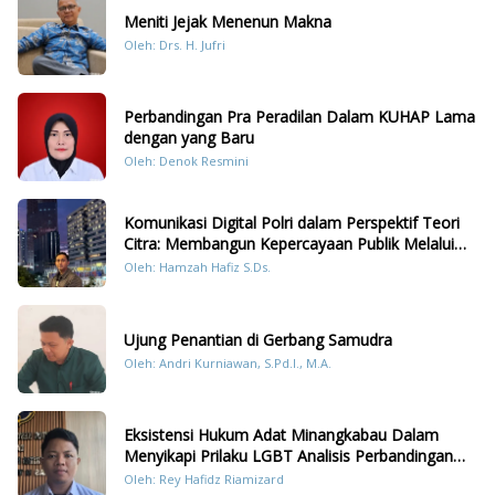
Meniti Jejak Menenun Makna
Oleh: Drs. H. Jufri
Perbandingan Pra Peradilan Dalam KUHAP Lama
dengan yang Baru
Oleh: Denok Resmini
Komunikasi Digital Polri dalam Perspektif Teori
Citra: Membangun Kepercayaan Publik Melalui
Konten Humanis Kesiapsiagaan Bencana di
Oleh: Hamzah Hafiz S.Ds.
Sumatera
Ujung Penantian di Gerbang Samudra
Oleh: Andri Kurniawan, S.Pd.I., M.A.
Eksistensi Hukum Adat Minangkabau Dalam
Menyikapi Prilaku LGBT Analisis Perbandingan
Dengan Hukum Pidana
Oleh: Rey Hafidz Riamizard