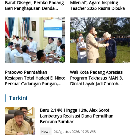
Barat Disegel, Pemko Padang
Milenial", Agam Inspiring
Beri Penghapusan Denda
Teacher 2026 Resmi Dibuka
Retribusi
Prabowo Perintahkan
Wali Kota Padang Apresiasi
Kesiapan Total Hadapi El Nino:
Program Takhasus MAN 3,
Perkuat Cadangan Pangan,
Dinilai Layak Jadi Contoh
Air, dan Teknologi
Sekolah Lain
Terkini
Baru 2,14% Hingga 12%, Alex Sorot
Lambatnya Realisasi Dana Pemulihan
Bencana Sumbar
News
06 Agustus 2026, 19:23 WIB