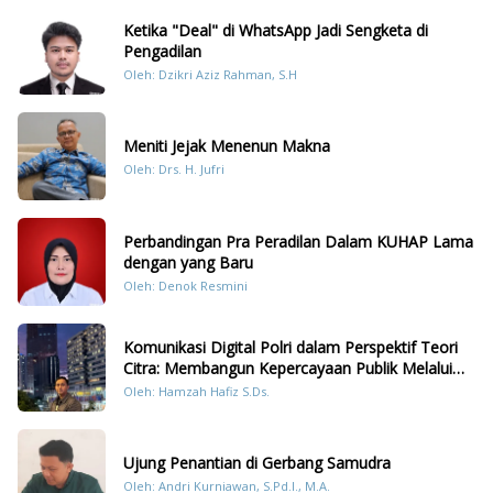
Ketika "Deal" di WhatsApp Jadi Sengketa di
Pengadilan
Oleh: Dzikri Aziz Rahman, S.H
Meniti Jejak Menenun Makna
Oleh: Drs. H. Jufri
Perbandingan Pra Peradilan Dalam KUHAP Lama
dengan yang Baru
Oleh: Denok Resmini
Komunikasi Digital Polri dalam Perspektif Teori
Citra: Membangun Kepercayaan Publik Melalui
Konten Humanis Kesiapsiagaan Bencana di
Oleh: Hamzah Hafiz S.Ds.
Sumatera
Ujung Penantian di Gerbang Samudra
Oleh: Andri Kurniawan, S.Pd.I., M.A.