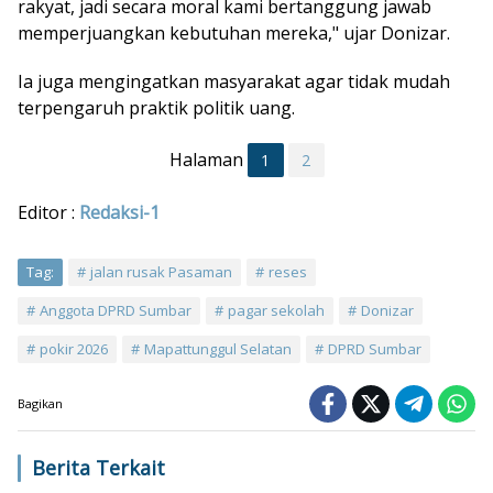
rakyat, jadi secara moral kami bertanggung jawab
memperjuangkan kebutuhan mereka," ujar Donizar.
Ia juga mengingatkan masyarakat agar tidak mudah
terpengaruh praktik politik uang.
Halaman
1
2
Editor :
Redaksi-1
Tag:
jalan rusak Pasaman
reses
Anggota DPRD Sumbar
pagar sekolah
Donizar
pokir 2026
Mapattunggul Selatan
DPRD Sumbar
Bagikan
Berita Terkait