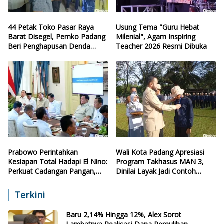
44 Petak Toko Pasar Raya
Usung Tema "Guru Hebat
Barat Disegel, Pemko Padang
Milenial", Agam Inspiring
Beri Penghapusan Denda
Teacher 2026 Resmi Dibuka
Retribusi
Prabowo Perintahkan
Wali Kota Padang Apresiasi
Kesiapan Total Hadapi El Nino:
Program Takhasus MAN 3,
Perkuat Cadangan Pangan,
Dinilai Layak Jadi Contoh
Air, dan Teknologi
Sekolah Lain
Terkini
Baru 2,14% Hingga 12%, Alex Sorot