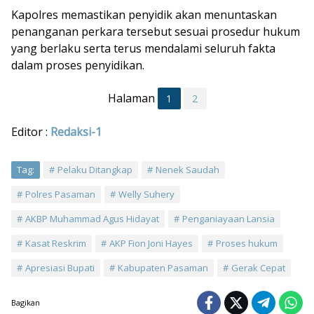
Kapolres memastikan penyidik akan menuntaskan
penanganan perkara tersebut sesuai prosedur hukum
yang berlaku serta terus mendalami seluruh fakta
dalam proses penyidikan.
Halaman
1
2
Editor :
Redaksi-1
Tag:
Pelaku Ditangkap
Nenek Saudah
Polres Pasaman
Welly Suhery
AKBP Muhammad Agus Hidayat
Penganiayaan Lansia
Kasat Reskrim
AKP Fion Joni Hayes
Proses hukum
Apresiasi Bupati
Kabupaten Pasaman
Gerak Cepat
Bagikan