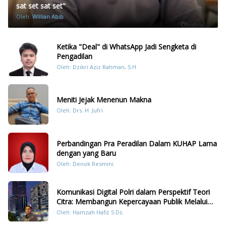
sat set sat set"
Oleh:
Willian Abib
Ketika "Deal" di WhatsApp Jadi Sengketa di
Pengadilan
Oleh: Dzikri Aziz Rahman, S.H
Meniti Jejak Menenun Makna
Oleh: Drs. H. Jufri
Perbandingan Pra Peradilan Dalam KUHAP Lama
dengan yang Baru
Oleh: Denok Resmini
Komunikasi Digital Polri dalam Perspektif Teori
Citra: Membangun Kepercayaan Publik Melalui
Konten Humanis Kesiapsiagaan Bencana di
Oleh: Hamzah Hafiz S.Ds.
Sumatera