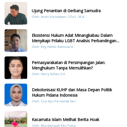
Ujung Penantian di Gerbang Samudra
Oleh: Andri Kurniawan, S.Pd.I., M.A.
Eksistensi Hukum Adat Minangkabau Dalam
Menyikapi Prilaku LGBT Analisis Perbandingan
Dengan Hukum Pidana
Oleh: Rey Hafidz Riamizard
Pemasyarakatan di Persimpangan Jalan:
Menghukum Tanpa Memulihkan?
Oleh: Harry Ashari,S.H.
Dekolonisasi KUHP dan Masa Depan Politik
Hukum Pidana Indonesia
Oleh: Cica Ayu Pernanda Sari
Kacamata Islam Melihat Berita Hoak
Oleh: Murdiansyah Eko Putra