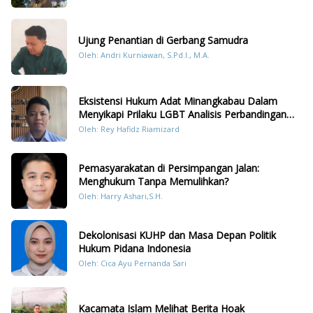
Sumatera
Ujung Penantian di Gerbang Samudra
Oleh: Andri Kurniawan, S.Pd.I., M.A.
Eksistensi Hukum Adat Minangkabau Dalam
Menyikapi Prilaku LGBT Analisis Perbandingan
Dengan Hukum Pidana
Oleh: Rey Hafidz Riamizard
Pemasyarakatan di Persimpangan Jalan:
Menghukum Tanpa Memulihkan?
Oleh: Harry Ashari,S.H.
Dekolonisasi KUHP dan Masa Depan Politik
Hukum Pidana Indonesia
Oleh: Cica Ayu Pernanda Sari
Kacamata Islam Melihat Berita Hoak