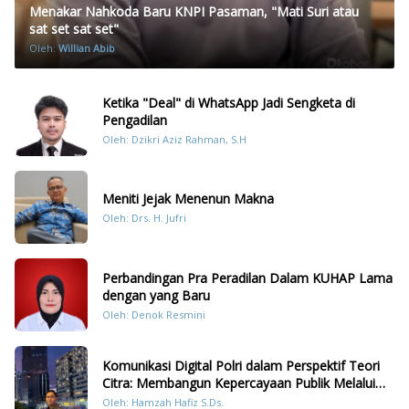
Menakar Nahkoda Baru KNPI Pasaman, "Mati Suri atau
sat set sat set"
Oleh:
Willian Abib
Ketika "Deal" di WhatsApp Jadi Sengketa di
Pengadilan
Oleh: Dzikri Aziz Rahman, S.H
Meniti Jejak Menenun Makna
Oleh: Drs. H. Jufri
Perbandingan Pra Peradilan Dalam KUHAP Lama
dengan yang Baru
Oleh: Denok Resmini
Komunikasi Digital Polri dalam Perspektif Teori
Citra: Membangun Kepercayaan Publik Melalui
Konten Humanis Kesiapsiagaan Bencana di
Oleh: Hamzah Hafiz S.Ds.