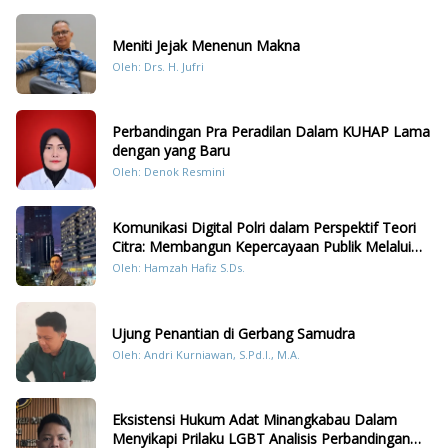
Meniti Jejak Menenun Makna
Oleh: Drs. H. Jufri
Perbandingan Pra Peradilan Dalam KUHAP Lama
dengan yang Baru
Oleh: Denok Resmini
Komunikasi Digital Polri dalam Perspektif Teori
Citra: Membangun Kepercayaan Publik Melalui
Konten Humanis Kesiapsiagaan Bencana di
Oleh: Hamzah Hafiz S.Ds.
Sumatera
Ujung Penantian di Gerbang Samudra
Oleh: Andri Kurniawan, S.Pd.I., M.A.
Eksistensi Hukum Adat Minangkabau Dalam
Menyikapi Prilaku LGBT Analisis Perbandingan