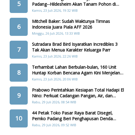
5
Padang--Hildesheim Akan Tanam Pohon di
Batang Arau
Kamis, 23 Juli 2026, 19:32 WIB
Mitchell Baker: Sudah Waktunya Timnas
6
Indonesia Juara Piala AFF 2026
Minggu, 26 Juli 2026, 13:33 WIB
Sutradara Brad Bird Isyaratkan Incredibles 3
7
Tak Akan Menua Karakter Keluarga Parr
Kamis, 23 Juli 2026, 22:26 WIB
Terhambat Lahan Berbulan-bulan, 160 Unit
8
Huntap Korban Bencana Agam Kini Menjelang
Realisasi
Kamis, 23 Juli 2026, 20:06 WIB
Prabowo Perintahkan Kesiapan Total Hadapi El
9
Nino: Perkuat Cadangan Pangan, Air, dan
Teknologi
Rabu, 29 Juli 2026, 08:54 WIB
44 Petak Toko Pasar Raya Barat Disegel,
10
Pemko Padang Beri Penghapusan Denda
Retribusi
Rabu, 29 Juli 2026, 09:52 WIB