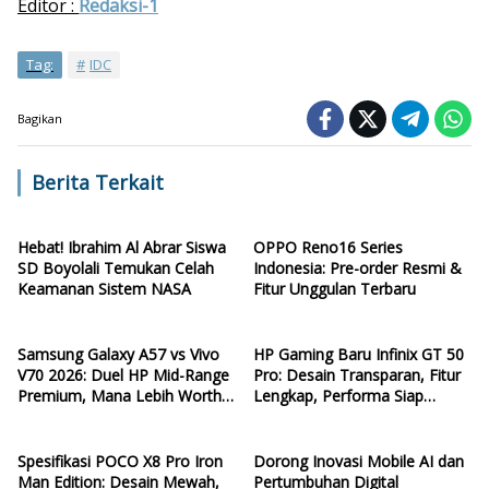
Editor :
Redaksi-1
Tag:
IDC
Bagikan
Berita Terkait
Hebat! Ibrahim Al Abrar Siswa
OPPO Reno16 Series
SD Boyolali Temukan Celah
Indonesia: Pre-order Resmi &
Keamanan Sistem NASA
Fitur Unggulan Terbaru
Samsung Galaxy A57 vs Vivo
HP Gaming Baru Infinix GT 50
V70 2026: Duel HP Mid-Range
Pro: Desain Transparan, Fitur
Premium, Mana Lebih Worth
Lengkap, Performa Siap
It?
Ngebut
Spesifikasi POCO X8 Pro Iron
Dorong Inovasi Mobile AI dan
Man Edition: Desain Mewah,
Pertumbuhan Digital