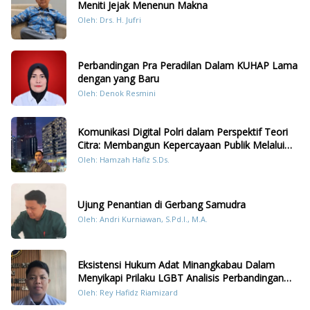
Meniti Jejak Menenun Makna
Oleh: Drs. H. Jufri
Perbandingan Pra Peradilan Dalam KUHAP Lama
dengan yang Baru
Oleh: Denok Resmini
Komunikasi Digital Polri dalam Perspektif Teori
Citra: Membangun Kepercayaan Publik Melalui
Konten Humanis Kesiapsiagaan Bencana di
Oleh: Hamzah Hafiz S.Ds.
Sumatera
Ujung Penantian di Gerbang Samudra
Oleh: Andri Kurniawan, S.Pd.I., M.A.
Eksistensi Hukum Adat Minangkabau Dalam
Menyikapi Prilaku LGBT Analisis Perbandingan
Dengan Hukum Pidana
Oleh: Rey Hafidz Riamizard